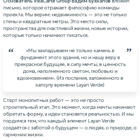
Основатель VillaCarte Group Вадим Бухкалов
вложил
письмо, которое отражает философию команды
проекта. Мы верим: недвижимость — это не только
стены и квадратные метры. Это место силы,
пространства для счастливой жизни, новые истории,
которые только начинают писаться.
“
”
«Мы закладываем не только камень в
фундамент этого здания, но и нашу веру в
прекрасное будущее, в силу мечты, в ценность
дома, наполненного светом, любовью и
вдохновением». (Из послания, заложенного в
капсулу времени Layan Verde)
Старт монолитных работ — это не просто
строительный этап. Это момент, когда мечты начинают
обретать форму, а идеи становятся реальностью. И мы
гордимся тем, что каждый элемент Layan Verde
создаётся с заботой о будущем — о людях, о природе, о
гармонии жизни.